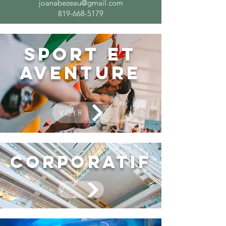
joanabezeau@gmail.com
819-668-5179
Sport et
aventure
VOIR
Corporatif
VOIR